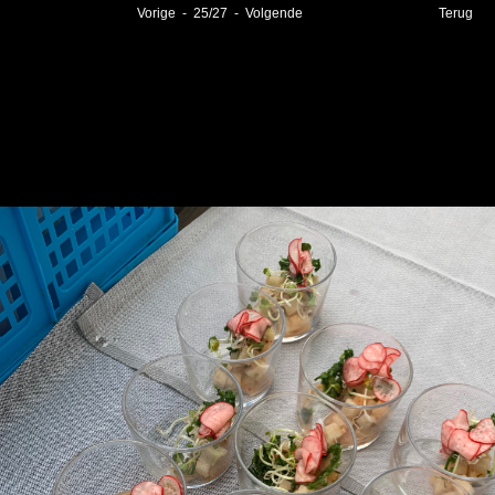
Vorige
-
25
/
27
-
Volgende
Terug